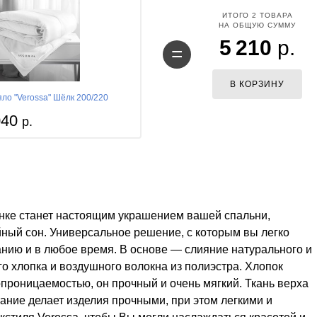
ИТОГО
2
ТОВАРА
НА ОБЩУЮ СУММУ
5 210
р.
=
В КОРЗИНУ
ло "Verossa" Шёлк 200/220
040
р.
енке станет настоящим украшением вашей спальни,
йный сон. Универсальное решение, с которым вы легко
анию и в любое время. В основе — слияние натурального и
го хлопка и воздушного волокна из полиэстра. Хлопок
проницаемостью, он прочный и очень мягкий. Ткань верха
ание делает изделия прочными, при этом легкими и