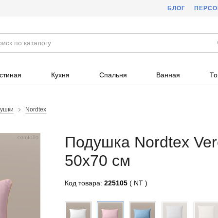
БЛОГ
ПЕРС
стиная
Кухня
Спальня
Ванная
То
ушки
Nordtex
Подушка Nordtex Vero
50x70 см
Код товара:
225105
( NT )