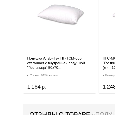
Подушка АльВиТек ПГ-ТСМ-050
ПГС-МФ
стеганная с внутренней подушкой
"Гости
"Гостиница" 50х70...
(мин.1
Состав: 100% хлопок
Размер
1 164
1 24
р.
ОТЗЫВЫ О ТОВАРЕ
«ПОДУШ