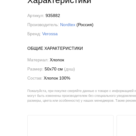
Характеристики
Артикул:
935882
Производитель:
Nordtex
(Россия)
Бренд:
Verossa
ОБЩИЕ ХАРАКТЕРИСТИКИ
Материал:
Хлопок
Размер:
50x70 см
(дxш)
Состав:
Хлопок 100%
Пожалуйста, при покупке сверяйте данные о товаре с информацией 
могут быть изменены производителем без специального уведомления
размеры, цвета или особенности) у наших менеджеров. Также реко