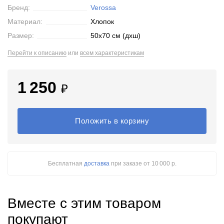
Бренд:
Verossa
Материал:
Хлопок
Размер:
50x70 см (дxш)
Перейти к описанию
или
всем характеристикам
1 250
₽
Положить в корзину
Бесплатная
доставка
при заказе
от 10 000 р.
Вместе с этим товаром
покупают