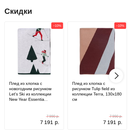
Скидки
−10%
−10%
Плед из хлопка с
Плед из хлопка с
новогодним рисунком
рисунком Tulip field из
Let's Ski из коллекции
коллекции Terra, 130х180
New Year Essentia...
см
7 990 р.
7 990 р.
7 191
р.
7 191
р.