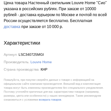
Цена товара Настенный светильник Louvre Home "Сио"
указана в российских рублях. При заказе от 10000
рублей - доставка курьером по Москве и почтой по всей
России осуществляется бесплатно.
Бесплатная
доставка
при заказе
от 10 000 р.
Характеристики
Артикул:
LSC340725MGI
Производитель:
Louvre Home
Страна производства:
КНР
Пожалуйста, при покупке сверяйте данные о товаре с информацией на
официальном сайте компании-производителя. Внешний вид и комплектация
товара могут быть изменены производителем без специального уведомления.
Поэтому уточняйте критичные для вас характеристики товаров (например,
размеры, цвета или особенности) у наших менеджеров. Также рекомендуем
ознакомиться с условиями
возврата товаров
.