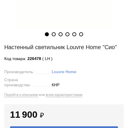
Настенный светильник Louvre Home "Сио"
Код товара:
226478
( LH )
Производитель:
Louvre Home
Страна
производства:
КНР
Перейти к описанию
или
всем характеристикам
11 900
₽