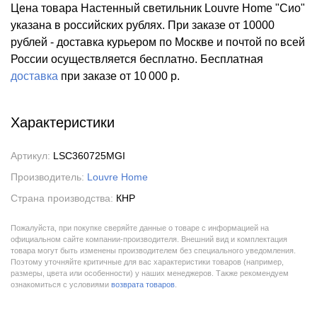
Цена товара Настенный светильник Louvre Home "Сио"
указана в российских рублях. При заказе от 10000
рублей - доставка курьером по Москве и почтой по всей
России осуществляется бесплатно.
Бесплатная
доставка
при заказе
от 10 000 р.
Характеристики
Артикул:
LSC360725MGI
Производитель:
Louvre Home
Страна производства:
КНР
Пожалуйста, при покупке сверяйте данные о товаре с информацией на
официальном сайте компании-производителя. Внешний вид и комплектация
товара могут быть изменены производителем без специального уведомления.
Поэтому уточняйте критичные для вас характеристики товаров (например,
размеры, цвета или особенности) у наших менеджеров. Также рекомендуем
ознакомиться с условиями
возврата товаров
.