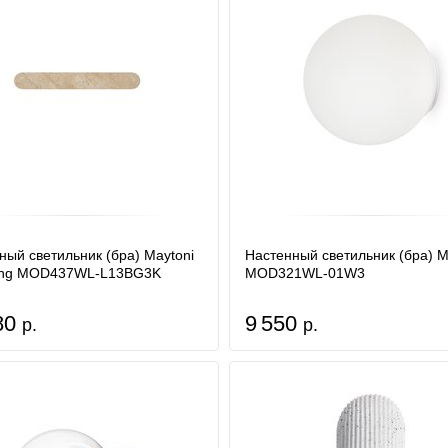
ный светильник (бра) Maytoni
Настенный светильник (бра) M
ing MOD437WL-L13BG3K
MOD321WL-01W3
80
9 550
р.
р.