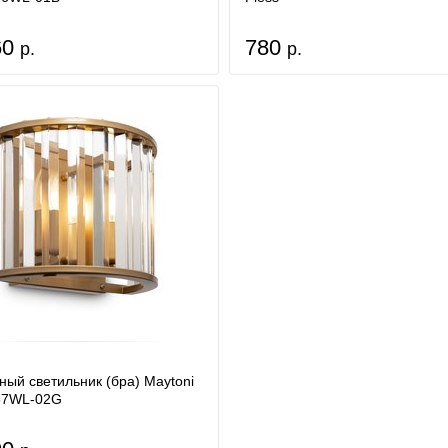
60
780
р.
р.
ный светильник (бра) Maytoni
7WL-02G