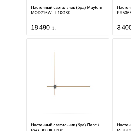
Настенный светильник (бра) Maytoni
Настен
MOD216WL-L10G3K
FR536
18 490
3 40
р.
Настенный светильник (бра) Парс /
Настен
Pars 3000К 12Вт
MOD12