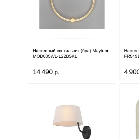
Настенный светильник (бра) Maytoni
Настен
MOD005WL-L22BSK1
FR549
14 490
4 90
р.