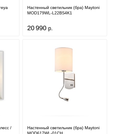
reya
Настенный светильник (бра) Maytoni
MOD179WL-L22BS4K1
20 990
р.
лесс /
Настенный светильник (бра) Maytoni
MOD617WL-01CH