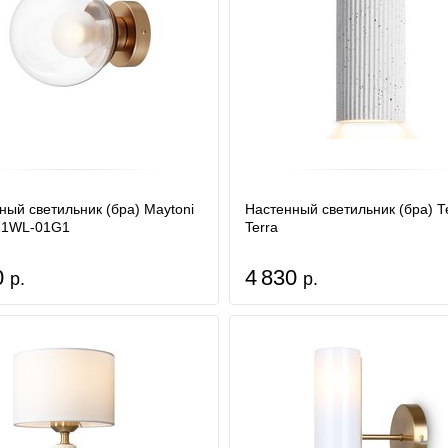
ный светильник (бра) Maytoni
Настенный светильник (бра) Т
1WL-01G1
Terra
0
4 830
р.
р.