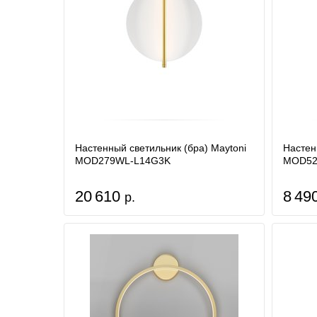
Настенный светильник (бра) Maytoni
Настен
MOD279WL-L14G3K
MOD52
20 610
8 49
р.