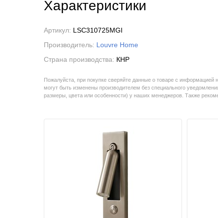
Характеристики
Артикул:
LSC310725MGI
Производитель:
Louvre Home
Страна производства:
КНР
Пожалуйста, при покупке сверяйте данные о товаре с информацией 
могут быть изменены производителем без специального уведомления
размеры, цвета или особенности) у наших менеджеров. Также реко