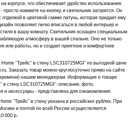
на корпусе, что обеспечивает удобство использования.
- просто нажмите на кнопку, и светильник загорится. Он
 отделкой в цветовой гамме латунь, которая придает ему
изайн позволяет легко вписаться в любой интерьер и
 стиля в вашу комнату. Светильник оснащен специальным
слабляющую атмосферу в вашей спальне. Оно не только
я или работы, но и создает приятное и комфортное
e Home "Трейс" в стену LSC310725MGI" по выгодной цене
.ru. Заказать товар можно круглосуточно прямо на сайте
му времени) нашим менеджерам. Информация о товаре
" в стену LSC310725MGI": описание, фото,
ия и аксессуары - представлена для ознакомления.
ome "Трейс" в стену указана в российских рублях. При
 Москве и почтой по всей России осуществляется
10 000 р.