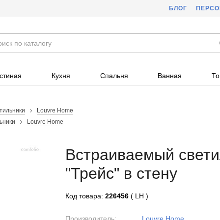
БЛОГ
ПЕРС
стиная
Кухня
Спальня
Ванная
То
тильники
Louvre Home
ьники
Louvre Home
Встраиваемый свети
"Трейс" в стену
Код товара:
226456
( LH )
Производитель:
Louvre Home