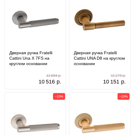
Дверная ручка Fratelli
Дверная ручка Fratelli
Cattini Una X 7FS на
Cattini UNA D8 на круглом
круглом основании
основании
11 684 р.
11 279 р.
10 516
р.
10 151
р.
−10%
−10%