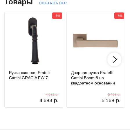
Товары
показать все
−6%
−6%
Ручка оконная Fratelli
Дверная ручка Fratelli
Cattini GRACIA FW 7
Cattini Boom 8 на
квадратном основании
4 982 р.
5 498 р.
4 683
р.
5 168
р.