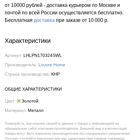
от 10000 рублей - доставка курьером по Москве и
почтой по всей России осуществляется бесплатно.
Бесплатная
доставка
при заказе
от 10 000 р.
Характеристики
Артикул:
LHLPN170324SWL
Производитель:
Louvre Home
Страна производства:
КНР
ОБЩИЕ ХАРАКТЕРИСТИКИ
Цвет:
Золотой
Материал:
Металл
Пожалуйста, при покупке сверяйте данные о товаре с информацией на
официальном сайте компании-производителя. Внешний вид и комплектация
товара могут быть изменены производителем без специального уведомления.
Поэтому уточняйте критичные для вас характеристики товаров (например,