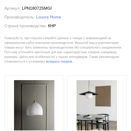
Артикул:
LPN180725MGI
Производитель:
Louvre Home
Страна производства:
КНР
Пожалуйста, при покупке сверяйте данные о товаре с информацией на
официальном сайте компании-производителя. Внешний вид и комплектация
товара могут быть изменены производителем без специального уведомления.
Поэтому уточняйте критичные для вас характеристики товаров (например,
размеры, цвета или особенности) у наших менеджеров. Также рекомендуем
ознакомиться с условиями
возврата товаров
.