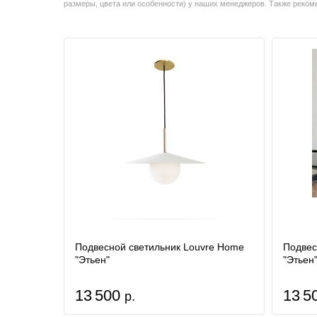
размеры, цвета или особенности) у наших менеджеров. Также реко
Подвесной светильник Louvre Home
Подвес
"Этьен"
"Этьен
13 500
13 5
р.