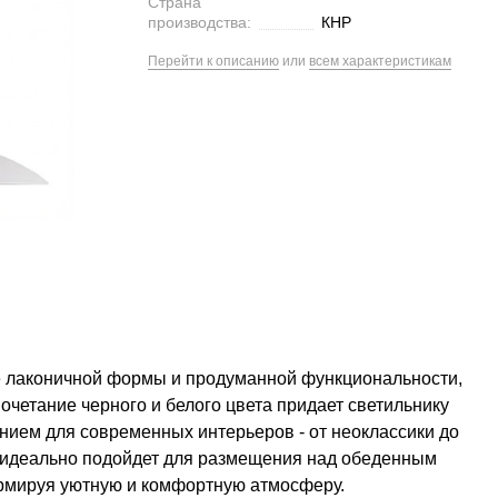
Страна
производства:
КНР
Перейти к описанию
или
всем характеристикам
ие лаконичной формы и продуманной функциональности,
очетание черного и белого цвета придает светильнику
нием для современных интерьеров - от неоклассики до
 идеально подойдет для размещения над обеденным
ормируя уютную и комфортную атмосферу.