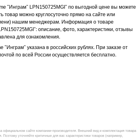
ome "Инграм" LPN150725MGI" по выгодной цене вы можете
ть товар можно круглосуточно прямо на сайте или
ремени) нашим менеджерам. Информация о товаре
LPN150725MGI": описание, фото, характеристики, отзывы
тавлена для ознакомления.
 "Инграм" указана в российских рублях. При заказе от
 почтой по всей России осуществляется бесплатно.
на официальном сайте компании-производителя. Внешний вид и комплектация товара
. Поэтому уточняйте критичные для вас характеристики товаров (например,