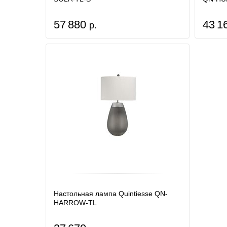
57 880
43 1
р.
Настольная лампа Quintiesse QN-
HARROW-TL