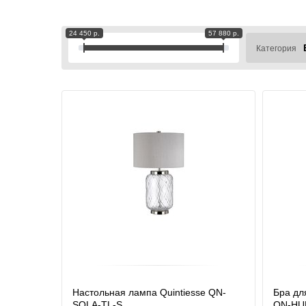
24 450 р.
57 880 р.
Категория
Настольная лампа Quintiesse QN-
Бра дл
SOLA-TL-S
QN-HU