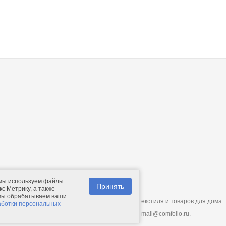
 мы используем файлы
Принять
с Метрику, а также
 мы обрабатываем ваши
© 2011-2026.
Comfolio.ru
— интернет-магазин текстиля и товаров для дома.
аботки персональных
Телефон: +7 (910) 544-23-23;
e-mail:
mail@comfolio.ru
.