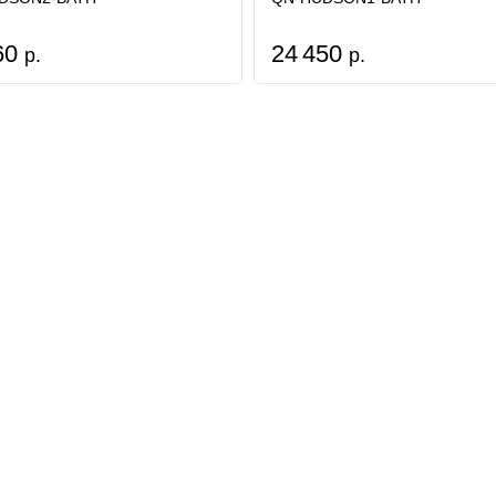
60
24 450
р.
р.