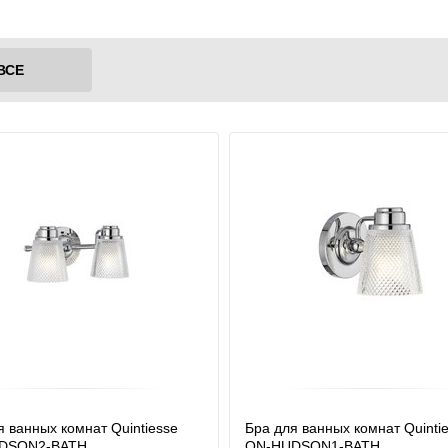
ВСЕ
я ванных комнат Quintiesse
Бра для ванных комнат Quinti
DSON2-BATH
QN-HUDSON1-BATH