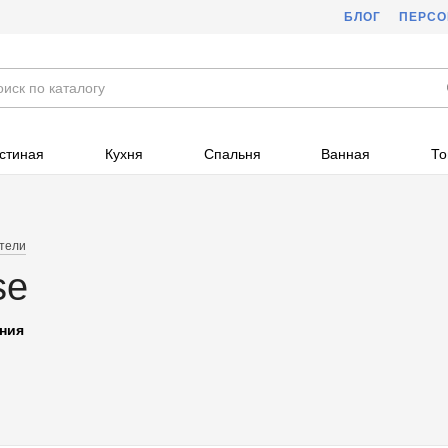
БЛОГ
ПЕРС
стиная
Кухня
Спальня
Ванная
То
тели
se
ния