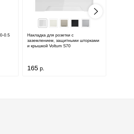
0-0.5
Накладка для розетки с
Рамка пл
заземлением, защитными шторками
и крышкой Voltum S70
Кол-во постов
165
660
р.
р.