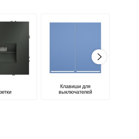
Клавиши для
зетки
выключателей
Те