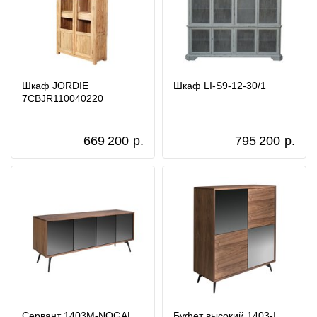
Шкаф JORDIE
Шкаф LI-S9-12-30/1
7CBJR110040220
669 200
р.
795 200
р.
Сервант 1403M-NOGAL
Буфет высокий 1403-I