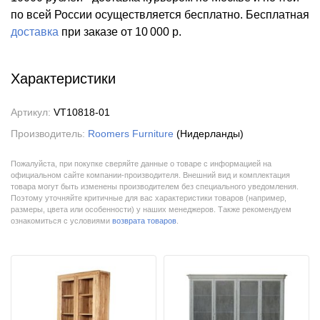
по всей России осуществляется бесплатно.
Бесплатная
доставка
при заказе
от 10 000 р.
Характеристики
Артикул:
VT10818-01
Производитель:
Roomers Furniture
(Нидерланды)
Пожалуйста, при покупке сверяйте данные о товаре с информацией на
официальном сайте компании-производителя. Внешний вид и комплектация
товара могут быть изменены производителем без специального уведомления.
Поэтому уточняйте критичные для вас характеристики товаров (например,
размеры, цвета или особенности) у наших менеджеров. Также рекомендуем
ознакомиться с условиями
возврата товаров
.