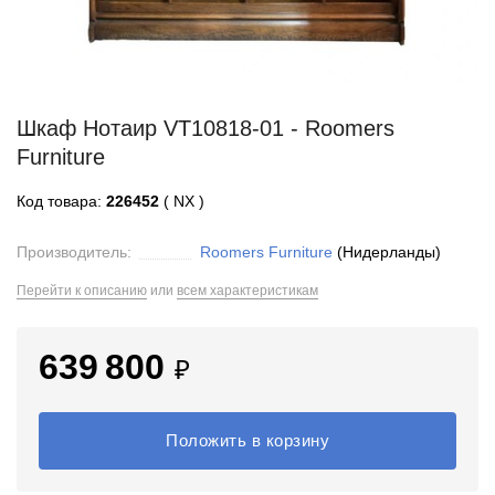
Шкаф Нотаир VT10818-01 - Roomers
Furniture
Код товара:
226452
( NX )
Производитель:
Roomers Furniture
(Нидерланды)
Перейти к описанию
или
всем характеристикам
639 800
₽
Положить в корзину