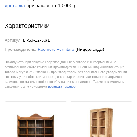
доставка
при заказе
от 10 000 р.
Характеристики
Артикул:
LI-S9-12-30/1
Производитель:
Roomers Furniture
(Нидерланды)
Пожалуйста, при покупке сверяйте данные о товаре с информацией на
официальном сайте компании-производителя. Внешний вид и комплектация
товара могут быть изменены производителем без специального уведомления.
Поэтому уточняйте критичные для вас характеристики товаров (например,
размеры, цвета или особенности) у наших менеджеров. Также рекомендуем
ознакомиться с условиями
возврата товаров
.