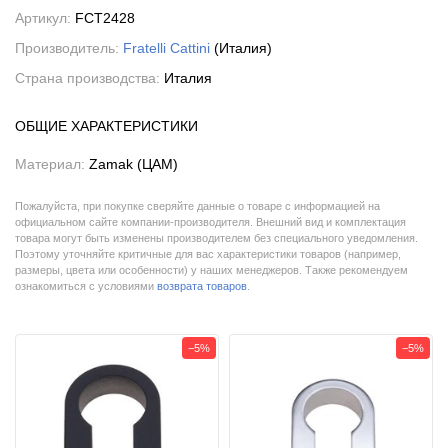
Артикул:
FCT2428
Производитель:
Fratelli Cattini
(Италия)
Страна производства:
Италия
ОБЩИЕ ХАРАКТЕРИСТИКИ
Материал:
Zamak (ЦАМ)
Пожалуйста, при покупке сверяйте данные о товаре с информацией на
официальном сайте компании-производителя. Внешний вид и комплектация
товара могут быть изменены производителем без специального уведомления.
Поэтому уточняйте критичные для вас характеристики товаров (например,
размеры, цвета или особенности) у наших менеджеров. Также рекомендуем
ознакомиться с условиями
возврата товаров
.
−5%
−5%