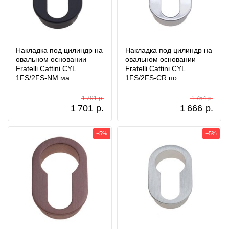
Накладка под цилиндр на
Накладка под цилиндр на
овальном основании
овальном основании
Fratelli Cattini CYL
Fratelli Cattini CYL
1FS/2FS-NM ма...
1FS/2FS-CR по...
1 791 р.
1 754 р.
1 701
р.
1 666
р.
−5%
−5%