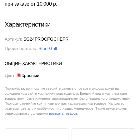
при заказе
от 10 000 р.
Характеристики
Артикул:
SG24PROCFGCHEFR
Производитель:
Start Grill
ОБЩИЕ ХАРАКТЕРИСТИКИ
Цвет:
Красный
Пожалуйста, при покупке сверяйте данные о товаре с информацией на
официальном сайте компании-производителя. Внешний вид и комплектация
товара могут быть изменены производителем без специального уведомления.
Поэтому уточняйте критичные для вас характеристики товаров (например,
размеры, цвета или особенности) у наших менеджеров. Также рекомендуем
ознакомиться с условиями
возврата товаров
.