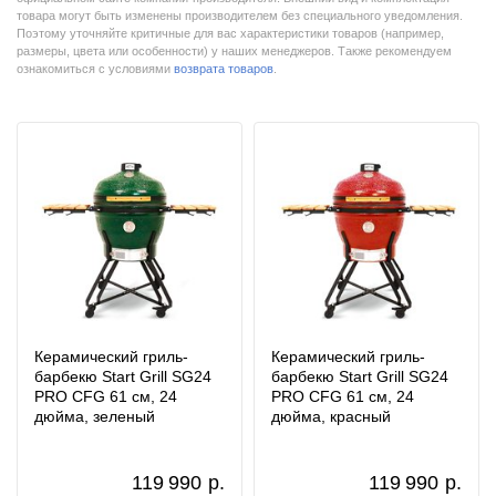
товара могут быть изменены производителем без специального уведомления.
Поэтому уточняйте критичные для вас характеристики товаров (например,
размеры, цвета или особенности) у наших менеджеров. Также рекомендуем
ознакомиться с условиями
возврата товаров
.
Керамический гриль-
Керамический гриль-
барбекю Start Grill SG24
барбекю Start Grill SG24
PRO CFG 61 см, 24
PRO CFG 61 см, 24
дюйма, зеленый
дюйма, красный
119 990
р.
119 990
р.