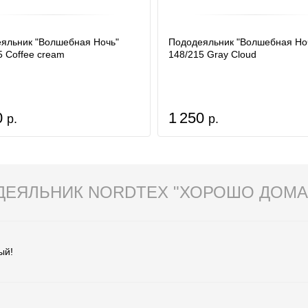
яльник "Волшебная Ночь"
Пододеяльник "Волшебная Но
5 Coffee cream
148/215 Gray Cloud
0
1 250
р.
р.
ЕЯЛЬНИК NORDTEX "ХОРОШО ДОМА" 1
ый!