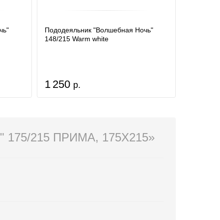
чь"
Пододеяльник "Волшебная Ночь"
148/215 Warm white
1 250
р.
75/215 ПРИМА, 175X215»