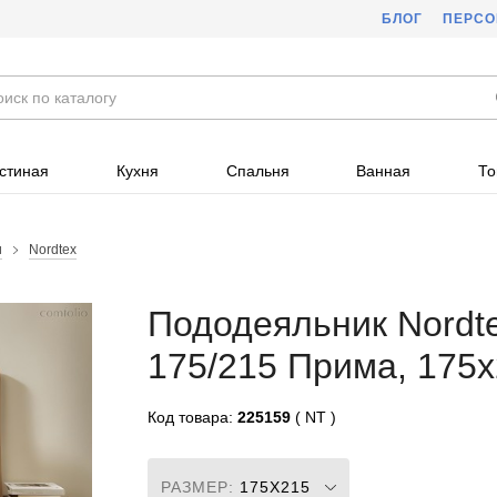
БЛОГ
ПЕРС
стиная
Кухня
Спальня
Ванная
То
и
Nordtex
Пододеяльник Nordt
175/215 Прима, 175
Код товара:
225159
( NT )
РАЗМЕР:
175X215