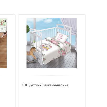
КПБ Детский Зайка-Балерина