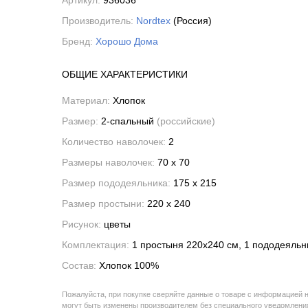
Артикул:
936036
Производитель:
Nordtex
(Россия)
Бренд:
Хорошо Дома
ОБЩИЕ ХАРАКТЕРИСТИКИ
Материал:
Хлопок
Размер:
2-спальный
(российские)
Количество наволочек:
2
Размеры наволочек:
70 x 70
Размер пододеяльника:
175 x 215
Размер простыни:
220 x 240
Рисунок:
цветы
Комплектация:
1 простыня 220x240 см, 1 пододеяльн
Состав:
Хлопок 100%
Пожалуйста, при покупке сверяйте данные о товаре с информацией 
могут быть изменены производителем без специального уведомления