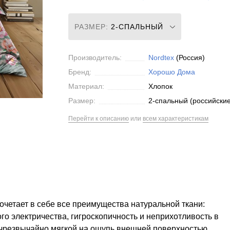
РАЗМЕР:
2-СПАЛЬНЫЙ
Производитель:
Nordtex
(Россия)
Бренд:
Хорошо Дома
Материал:
Хлопок
Размер:
2-спальный (российские
Перейти к описанию
или
всем характеристикам
четает в себе все преимущества натуральной ткани:
ого электричества, гигроскопичность и неприхотливость в
, чрезвычайно мягкой на ощупь внешней поверхностью,