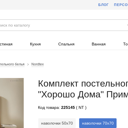
БЛОГ
ПЕРС
стиная
Кухня
Спальня
Ванная
То
тельного белья
Nordtex
Комплект постельног
"Хорошо Дома" Прим
Код товара:
225145
( NT )
наволочки 50x70
наволочки 70x70