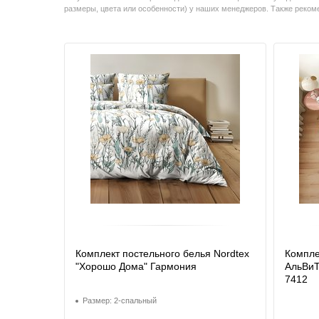
размеры, цвета или особенности) у наших менеджеров. Также реко
Комплект постельного белья Nordtex
Компле
"Хорошо Дома" Гармония
АльВиТ
7412
Размер: 2-спальный