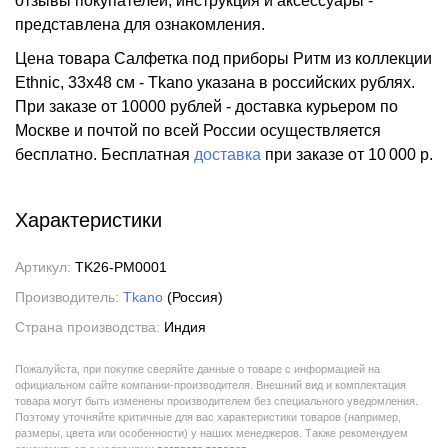
отзывы покупателей, инструкция и аксессуары -
представлена для ознакомления.
Цена товара Салфетка под приборы Ритм из коллекции
Ethnic, 33х48 см - Tkano указана в российских рублях.
При заказе от 10000 рублей - доставка курьером по
Москве и почтой по всей России осуществляется
бесплатно.
Бесплатная
доставка
при заказе
от 10 000 р.
Характеристики
Артикул:
TK26-PM0001
Производитель:
Tkano
(Россия)
Страна производства:
Индия
Пожалуйста, при покупке сверяйте данные о товаре с информацией на
официальном сайте компании-производителя. Внешний вид и комплектация
товара могут быть изменены производителем без специального уведомления.
Поэтому уточняйте критичные для вас характеристики товаров (например,
размеры, цвета или особенности) у наших менеджеров. Также рекомендуем