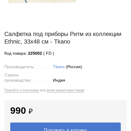
Салфетка под приборы Ритм из коллекции
Ethnic, 33х48 см - Tkano
Код товара:
225002
( FD )
Производитель:
Tkano
(Россия)
Страна
производства:
Индия
Перейти к описанию
или
всем характеристикам
990
₽
Положить в корзину