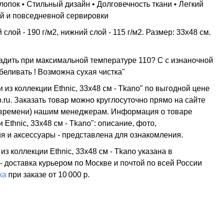
опок • Стильный дизайн • Долговечность ткани • Легкий
ой и повседневной сервировки
слой - 190 г/м2, нижний слой - 115 г/м2. Размер: 33х48 см.
Гладить при максимальной температуре 110? C с изнаночной
беливать ! Возможна сухая чистка"
из коллекции Ethnic, 33х48 см - Tkano" по выгодной цене
.ru. Заказать товар можно круглосуточно прямо на сайте
му времени) нашим менеджерам. Информация о товаре
Ethnic, 33х48 см - Tkano": описание, фото,
ия и аксессуары - представлена для ознакомления.
 коллекции Ethnic, 33х48 см - Tkano указана в
 - доставка курьером по Москве и почтой по всей России
ка
при заказе
от 10 000 р.