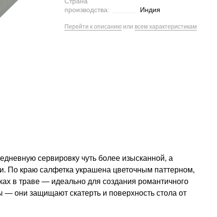
Страна
производства:
Индия
Перейти к описанию
или
всем характеристикам
едневную сервировку чуть более изысканной, а
и. По краю салфетка украшена цветочным паттерном,
ках в траве — идеально для создания романтичного
ы — они защищают скатерть и поверхность стола от