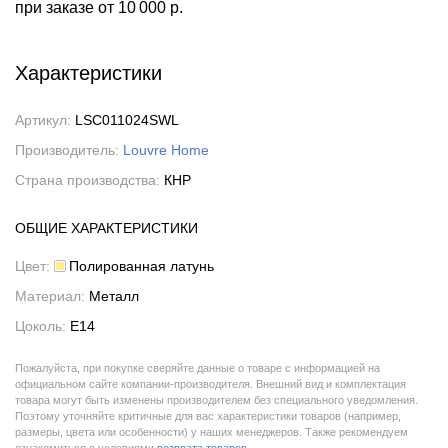
при заказе
от 10 000 р.
Характеристики
Артикул:
LSC011024SWL
Производитель:
Louvre Home
Страна производства:
КНР
ОБЩИЕ ХАРАКТЕРИСТИКИ
Цвет:
Полированная латунь
Материал:
Металл
Цоколь:
E14
Пожалуйста, при покупке сверяйте данные о товаре с информацией на
официальном сайте компании-производителя. Внешний вид и комплектация
товара могут быть изменены производителем без специального уведомления.
Поэтому уточняйте критичные для вас характеристики товаров (например,
размеры, цвета или особенности) у наших менеджеров. Также рекомендуем