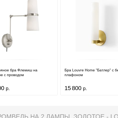
яное бра Флемиш на
Бра Louvre Home "Батлер" с 
е с проводом
плафоном
00
15 800
р.
р.
РОМВЕЛЬ НА 2 ЛАМПЫ, ЗОЛОТОЕ - 