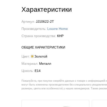
Характеристики
Артикул:
JJ10622-2T
Производитель:
Louvre Home
Страна производства:
КНР
ОБЩИЕ ХАРАКТЕРИСТИКИ
Цвет:
Золотой
Материал:
Металл
Цоколь:
E14
Пожалуйста, при покупке сверяйте данные о товаре с информацией 
могут быть изменены производителем без специального уведомления
размеры, цвета или особенности) у наших менеджеров. Также реко