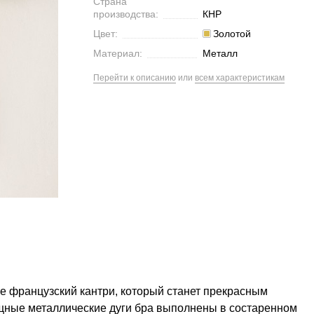
Страна
производства:
КНР
Цвет:
Золотой
Материал:
Металл
Перейти к описанию
или
всем характеристикам
иле французский кантри, который станет прекрасным
щные металлические дуги бра выполнены в состаренном