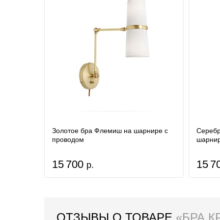
Золотое бра Флемиш на шарнире с
Серебр
проводом
шарнир
15 700
15 7
р.
ОТЗЫВЫ О ТОВАРЕ
«БРА К