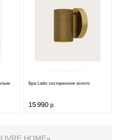
белым
Бра Latto состаренное золото
15 990
р.
LOUVRE HOME»