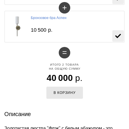
+
Бронзовое бра Аспен
10 500
р.
=
ИТОГО
2
ТОВАРА
НА ОБЩУЮ СУММУ
40 000
р.
В КОРЗИНУ
Описание
Золотистая люстра "Флэк" с белым абажуром - это