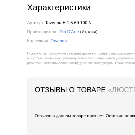
Характеристики
Артикул:
Tavenna H 1.5.60.100 N
Производитель:
Dio D'Arte
(Италия)
Коллекция:
Tavenna
Пожалуйста, при покупке сверяйте данные о товаре с информацией 
могут быть изменены производителем без специального уведомления
размеры, цвета или особенности) у наших менеджеров. Также реко
ОТЗЫВЫ О ТОВАРЕ
«ЛЮСТР
Отзывов о данном товаре пока нет. Оставьте перв