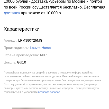
10000 рублей - доставка курьером по Москве и почтой
по всей России осуществляется бесплатно.
Бесплатная
доставка
при заказе
от 10 000 р.
Характеристики
Артикул:
LFM380725MGI
Производитель:
Louvre Home
Страна производства:
КНР
Цоколь:
GU10
Пожалуйста, при покупке сверяйте данные о товаре с информацией на
официальном сайте компании-производителя. Внешний вид и комплектация
товара могут быть изменены производителем без специального уведомления.
Поэтому уточняйте критичные для вас характеристики товаров (например,
размеры, цвета или особенности) у наших менеджеров. Также рекомендуем
ознакомиться с условиями
возврата товаров
.