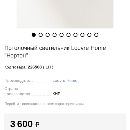
Потолочный светильник Louvre Home
"Нортон"
Код товара:
226508
( LH )
Производитель:
Louvre Home
Страна
производства:
КНР
Перейти к описанию
или
всем характеристикам
3 600
₽