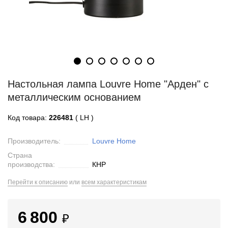
Настольная лампа Louvre Home "Арден" с
металлическим основанием
Код товара:
226481
( LH )
Производитель:
Louvre Home
Страна
производства:
КНР
Перейти к описанию
или
всем характеристикам
6 800
₽