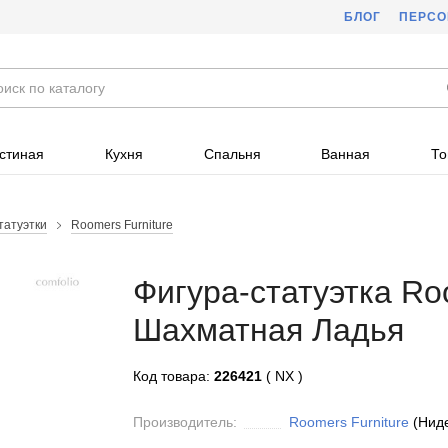
БЛОГ
ПЕРС
стиная
Кухня
Спальня
Ванная
То
татуэтки
Roomers Furniture
Фигура-статуэтка Ro
Шахматная Ладья
Код товара:
226421
( NX )
Производитель:
Roomers Furniture
(Нид