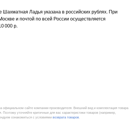
re Шахматная Ладья указана в российских рублях. При
 Москве и почтой по всей России осуществляется
10 000 р.
на официальном сайте компании-производителя. Внешний вид и комплектация товара
. Поэтому уточняйте критичные для вас характеристики товаров (например,
мендуем ознакомиться с условиями
возврата товаров
.