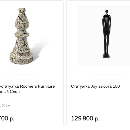
-статуэтка Roomers Furniture
Статуэтка Joy высота 180
тный Слон
: 30 см
700
129 900
р.
р.