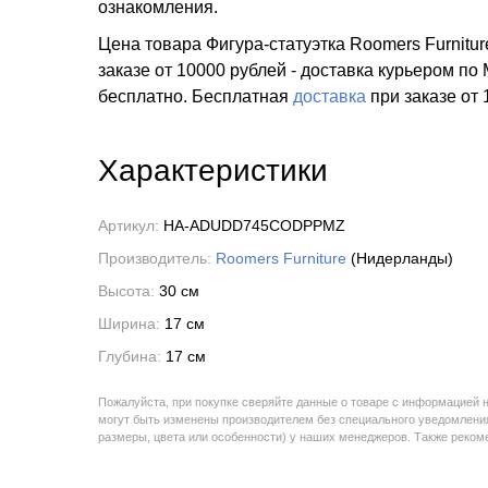
ознакомления.
Цена товара Фигура-статуэтка Roomers Furnitu
заказе от 10000 рублей - доставка курьером по
бесплатно.
Бесплатная
доставка
при заказе
от 
Характеристики
Артикул:
HA-ADUDD745CODPPMZ
Производитель:
Roomers Furniture
(Нидерланды)
Высота:
30 см
Ширина:
17 см
Глубина:
17 см
Пожалуйста, при покупке сверяйте данные о товаре с информацией 
могут быть изменены производителем без специального уведомления
размеры, цвета или особенности) у наших менеджеров. Также реко