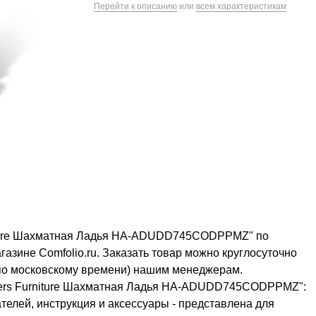
Перейти к описанию
или
всем характеристикам
niture Шахматная Ладья HA-ADUDD745CODPPMZ" по
азине Comfolio.ru. Заказать товар можно круглосуточно
 (по московскому времени) нашим менеджерам.
mers Furniture Шахматная Ладья HA-ADUDD745CODPPMZ":
телей, инструкция и аксессуары - представлена для