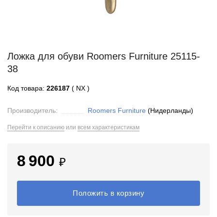
Ложка для обуви Roomers Furniture 25115-
38
Код товара:
226187
( NX )
Производитель:
Roomers Furniture
(Нидерланды)
Перейти к описанию
или
всем характеристикам
8 900
₽
Положить в корзину