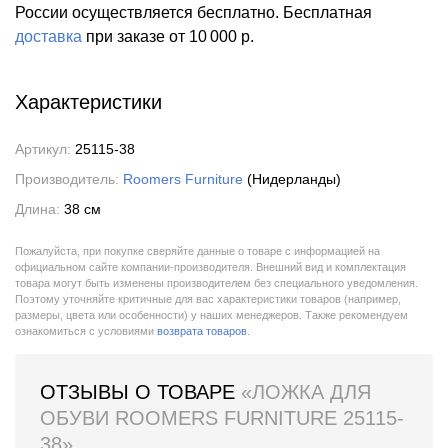
России осуществляется бесплатно.
Бесплатная
доставка
при заказе
от 10 000 р.
Характеристики
Артикул:
25115-38
Производитель:
Roomers Furniture
(Нидерланды)
Длина:
38 см
Пожалуйста, при покупке сверяйте данные о товаре с информацией на
официальном сайте компании-производителя. Внешний вид и комплектация
товара могут быть изменены производителем без специального уведомления.
Поэтому уточняйте критичные для вас характеристики товаров (например,
размеры, цвета или особенности) у наших менеджеров. Также рекомендуем
ознакомиться с условиями
возврата товаров
.
ОТЗЫВЫ О ТОВАРЕ
«ЛОЖКА ДЛЯ
ОБУВИ ROOMERS FURNITURE 25115-
38»