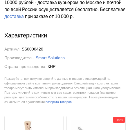
10000 рублей - доставка курьером по Москве и почтой
по всей России осуществляется бесплатно.
Бесплатная
доставка
при заказе
от 10 000 р.
Характеристики
Артикул:
SS0000420
Производитель:
Smart Solutions
Страна производства:
КНР
Пожалуйста, при покупке сверяйте данные о товаре с информацией на
официальном сайте компании-производителя. Внешний вид и комплектация
товара могут быть изменены производителем без специального уведомления.
Поэтому уточняйте критичные для вас характеристики товаров (например,
размеры, цвета или особенности) у наших менеджеров. Также рекомендуем
ознакомиться с условиями
возврата товаров
.
−10%