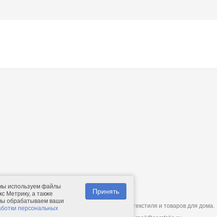
 мы используем файлы
Принять
с Метрику, а также
 мы обрабатываем ваши
© 2011-2026.
Comfolio.ru
— интернет-магазин текстиля и товаров для дома.
аботки персональных