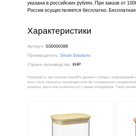
указана в российских рублях. При заказе от 100
России осуществляется бесплатно.
Бесплатна
Характеристики
Артикул:
SS0000388
Производитель:
Smart Solutions
Страна производства:
КНР
Пожалуйста, при покупке сверяйте данные о товаре с информацией 
могут быть изменены производителем без специального уведомления
размеры, цвета или особенности) у наших менеджеров. Также реко