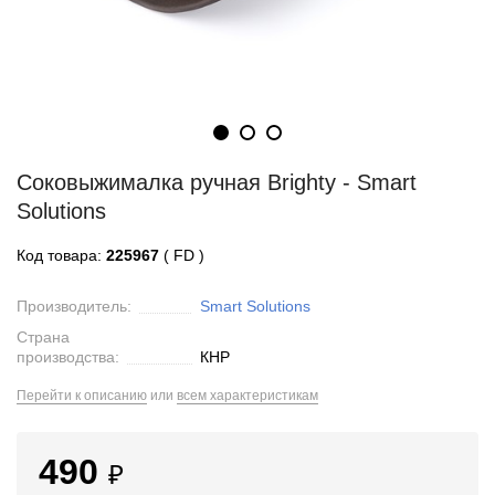
Соковыжималка ручная Brighty - Smart
Solutions
Код товара:
225967
( FD )
Производитель:
Smart Solutions
Страна
производства:
КНР
Перейти к описанию
или
всем характеристикам
490
₽