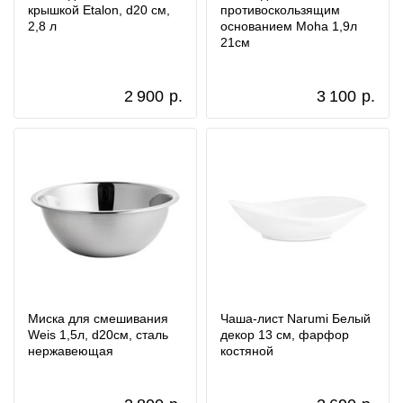
крышкой Etalon, d20 см,
противоскользящим
2,8 л
основанием Moha 1,9л
21см
2 900
р.
3 100
р.
Миска для смешивания
Чаша-лист Narumi Белый
Weis 1,5л, d20см, сталь
декор 13 см, фарфор
нержавеющая
костяной