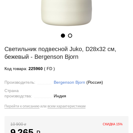
Светильник подвесной Juko, D28х32 см,
бежевый - Bergenson Bjorn
Код товара:
225960
( FD )
Производитель:
Bergenson Bjorn
(Россия)
Страна
производства:
Индия
Перейти к описанию
или
всем характеристикам
10 900
СКИДКА 15%
₽
9 265