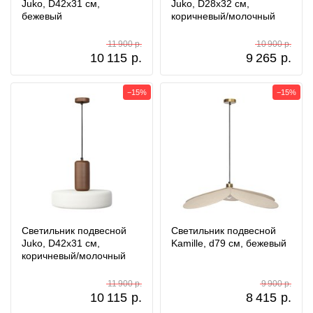
Juko, D42х31 см,
Juko, D28х32 см,
бежевый
коричневый/молочный
11 900 р.
10 900 р.
10 115
р.
9 265
р.
−15%
−15%
Светильник подвесной
Светильник подвесной
Juko, D42х31 см,
Kamille, d79 см, бежевый
коричневый/молочный
11 900 р.
9 900 р.
10 115
р.
8 415
р.