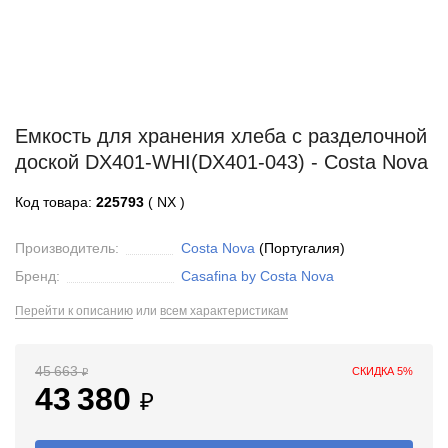
Емкость для хранения хлеба с разделочной
доской DX401-WHI(DX401-043) - Costa Nova
Код товара:
225793
( NX )
Производитель:
Costa Nova
(Португалия)
Бренд:
Casafina by Costa Nova
Перейти к описанию
или
всем характеристикам
45 663
СКИДКА 5%
₽
43 380
₽