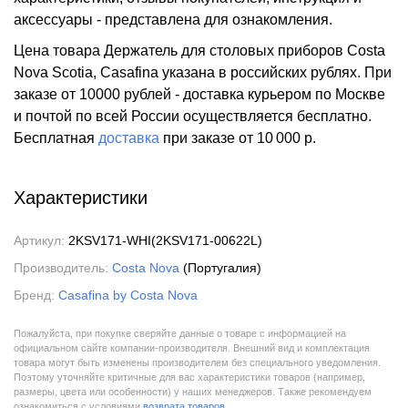
аксессуары - представлена для ознакомления.
Цена товара Держатель для столовых приборов Costa
Nova Scotia, Casafina указана в российских рублях. При
заказе от 10000 рублей - доставка курьером по Москве
и почтой по всей России осуществляется бесплатно.
Бесплатная
доставка
при заказе
от 10 000 р.
Характеристики
Артикул:
2KSV171-WHI(2KSV171-00622L)
Производитель:
Costa Nova
(Португалия)
Бренд:
Casafina by Costa Nova
Пожалуйста, при покупке сверяйте данные о товаре с информацией на
официальном сайте компании-производителя. Внешний вид и комплектация
товара могут быть изменены производителем без специального уведомления.
Поэтому уточняйте критичные для вас характеристики товаров (например,
размеры, цвета или особенности) у наших менеджеров. Также рекомендуем
ознакомиться с условиями
возврата товаров
.