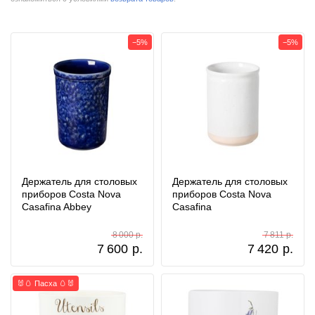
−5%
−5%
Держатель для столовых
Держатель для столовых
приборов Costa Nova
приборов Costa Nova
Casafina Abbey
Casafina
8 000 р.
7 811 р.
7 600
р.
7 420
р.
🐰🥚 Пасха 🥚🐰