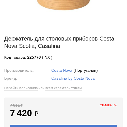
Держатель для столовых приборов Costa
Nova Scotia, Casafina
Код товара:
225770
( NX )
Производитель:
Costa Nova
(Португалия)
Бренд:
Casafina by Costa Nova
Перейти к описанию
или
всем характеристикам
7 811
СКИДКА 5%
₽
7 420
₽