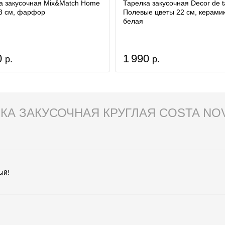
а закусочная Mix&Match Home
Тарелка закусочная Decor de t
3 см, фарфор
Полевые цветы 22 см, керамик
белая
0
1 990
р.
р.
КА ЗАКУСОЧНАЯ КРУГЛАЯ COSTA NOVA
ый!