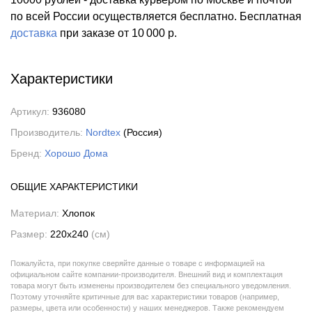
по всей России осуществляется бесплатно.
Бесплатная
доставка
при заказе
от 10 000 р.
Характеристики
Артикул:
936080
Производитель:
Nordtex
(Россия)
Бренд:
Хорошо Дома
ОБЩИЕ ХАРАКТЕРИСТИКИ
Материал:
Хлопок
Размер:
220x240
(см)
Пожалуйста, при покупке сверяйте данные о товаре с информацией на
официальном сайте компании-производителя. Внешний вид и комплектация
товара могут быть изменены производителем без специального уведомления.
Поэтому уточняйте критичные для вас характеристики товаров (например,
размеры, цвета или особенности) у наших менеджеров. Также рекомендуем