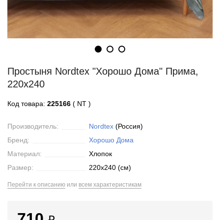
Простыня Nordtex "Хорошо Дома" Прима,
220x240
Код товара:
225166
( NT )
Производитель:
Nordtex
(Россия)
Бренд:
Хорошо Дома
Материал:
Хлопок
Размер:
220x240 (см)
Перейти к описанию
или
всем характеристикам
710
₽