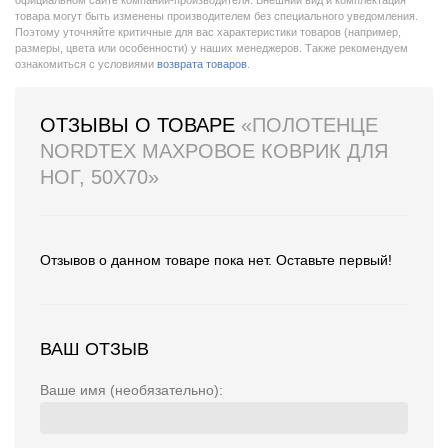
официальном сайте компании-производителя. Внешний вид и комплектация
товара могут быть изменены производителем без специального уведомления.
Поэтому уточняйте критичные для вас характеристики товаров (например,
размеры, цвета или особенности) у наших менеджеров. Также рекомендуем
ознакомиться с условиями
возврата товаров
.
ОТЗЫВЫ О ТОВАРЕ
«ПОЛОТЕНЦЕ
NORDTEX МАХРОВОЕ КОВРИК ДЛЯ
НОГ, 50X70»
Отзывов о данном товаре пока нет. Оставьте первый!
ВАШ ОТЗЫВ
Ваше имя (необязательно):