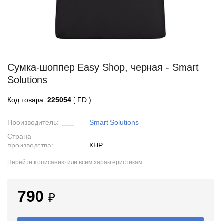
Сумка-шоппер Easy Shop, черная - Smart
Solutions
Код товара:
225054
( FD )
Производитель:
Smart Solutions
Страна
производства:
КНР
Перейти к описанию
или
всем характеристикам
790
₽