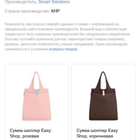
Производитель:
Smart Solutions
Страна производства:
КНР
Пожалуйста, при покупке сверяйте данные о товаре с информацией на
официальном сайте компании-производителя. Внешний вид и комплектация
товара могут быть изменены производителем без специального уведомления.
Поэтому уточняйте критичные для вас характеристики товаров (например,
размеры, цвета или особенности) у наших менеджеров. Также рекомендуем
ознакомиться с условиями
возврата товаров
.
Сумка-шоппер Easy
Сумка-шоппер Easy
Shop, розовая
Shop, коричневая