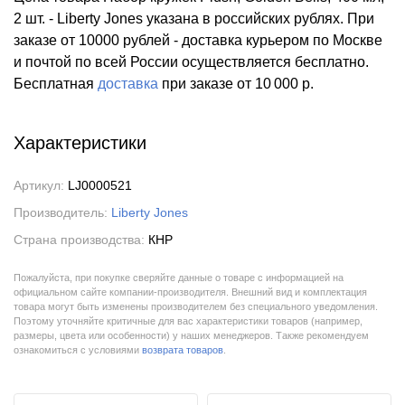
2 шт. - Liberty Jones указана в российских рублях. При
заказе от 10000 рублей - доставка курьером по Москве
и почтой по всей России осуществляется бесплатно.
Бесплатная
доставка
при заказе
от 10 000 р.
Характеристики
Артикул:
LJ0000521
Производитель:
Liberty Jones
Страна производства:
КНР
Пожалуйста, при покупке сверяйте данные о товаре с информацией на
официальном сайте компании-производителя. Внешний вид и комплектация
товара могут быть изменены производителем без специального уведомления.
Поэтому уточняйте критичные для вас характеристики товаров (например,
размеры, цвета или особенности) у наших менеджеров. Также рекомендуем
ознакомиться с условиями
возврата товаров
.