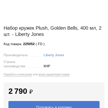
Набор кружек Plush, Golden Bells, 400 мл, 2
шт. - Liberty Jones
Код товара:
225052
( FD )
Производитель:
Liberty Jones
Страна
производства:
КНР
Перейти к описанию
или
всем характеристикам
2 790
₽
Положить в корзину