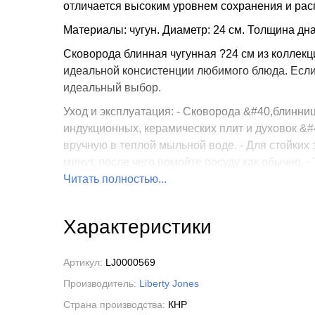
отличается высоким уровнем сохранения и рас
Материалы: чугун. Диаметр: 24 см. Толщина дна 
Сковорода блинная чугунная ?24 см из коллекц
идеальной консистенции любимого блюда. Если 
идеальный выбор.
Уход и эксплуатация: - Сковорода &#40,блинниц
индукционных, керамических плит и духовок &#
вручную в теплой мыльной воде. - Для стойких 
минут, после чего помойте посуду как обычно.
сушиться естественным путем. Край посуды не 
Читать полностью...
влажным. - Не использовать на открытом огне 
прихватками во время готовки. - Для продлени
Характеристики
или деревянные инструменты для готовки.
«Шеффилд» от бренда Liberty Jones – линейка 
Артикул:
LJ0000569
поколениям. Тройной слой эмали на 70&#37, ув
Производитель:
Liberty Jones
двухслойными аналогами. Такой же технолог
бренды посуды. Коллекция доступна в двух цве
Страна производства:
КНР