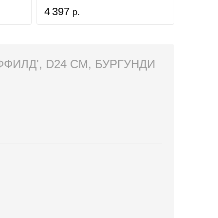
4 397
р.
ИЛД', D24 СМ, БУРГУНДИ