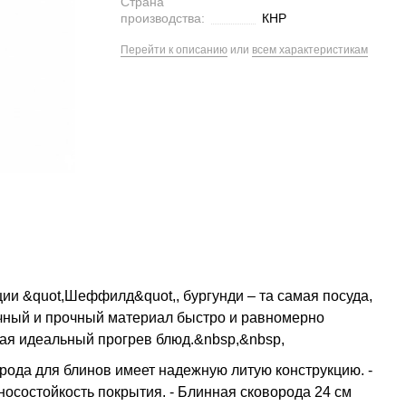
Страна
производства:
КНР
Перейти к описанию
или
всем характеристикам
ции &quot,Шеффилд&quot,, бургунди – та самая посуда,
ечный и прочный материал быстро и равномерно
вая идеальный прогрев блюд.&nbsp,&nbsp,
рода для блинов имеет надежную литую конструкцию. -
носостойкость покрытия. - Блинная сковорода 24 см