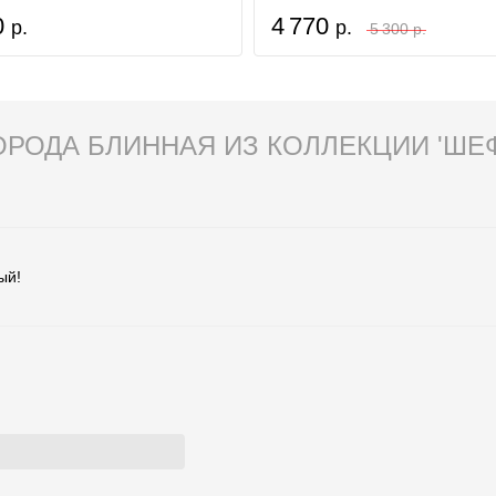
ия и аксессуары - представлена для ознакомления.
0
4 770
р.
р.
5 300 р.
еффилд', D24 см, бургунди - Liberty Jones указана в
 - доставка курьером по Москве и почтой по всей России
ка
при заказе
от 10 000 р.
РОДА БЛИННАЯ ИЗ КОЛЛЕКЦИИ 'ШЕФФ
ый!