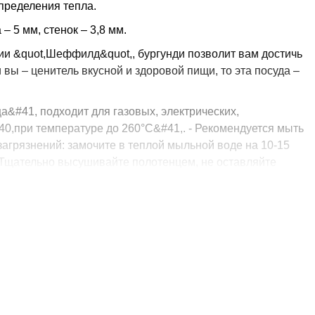
пределения тепла.
– 5 мм, стенок – 3,8 мм.
ии &quot,Шеффилд&quot,, бургунди позволит вам достичь
вы – ценитель вкусной и здоровой пищи, то эта посуда –
а&#41, подходит для газовых, электрических,
40,при температуре до 260°C&#41,. - Рекомендуется мыть
загрязнений: замочите в теплой мыльной воде на 10-15
 - Тщательно высушивайте полотенцем, не оставляйте
покрыт эмалью и может заржаветь, если останется
и в микроволновой печи. - Рекомендуется пользоваться
я срока эксплуатации лучше использовать силиконовые
чугунной посуды, которая будет служить нескольким
еличивает износостойкость покрытия по сравнению с
ии придерживаются именитые премиальные французские
тах: молочном со светлой эмалью и бургунди с черной