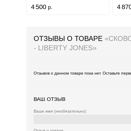
характеристики, отзывы покупателей, инструкц
4 500
4 87
р.
Цена товара Сковорода блинная из коллекции 'Ш
российских рублях. При заказе от 10000 рублей
осуществляется бесплатно.
Бесплатная
достав
ОТЗЫВЫ О ТОВАРЕ
«СКОВО
- LIBERTY JONES»
Отзывов о данном товаре пока нет. Оставьте перв
ВАШ ОТЗЫВ
Ваше имя (необязательно):
Отзыв о товаре: