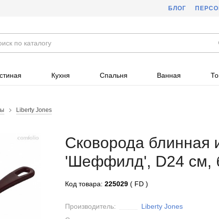
БЛОГ
ПЕРС
стиная
Кухня
Спальня
Ванная
То
ды
Liberty Jones
Сковорода блинная 
'Шеффилд', D24 см, б
Код товара:
225029
( FD )
Производитель:
Liberty Jones