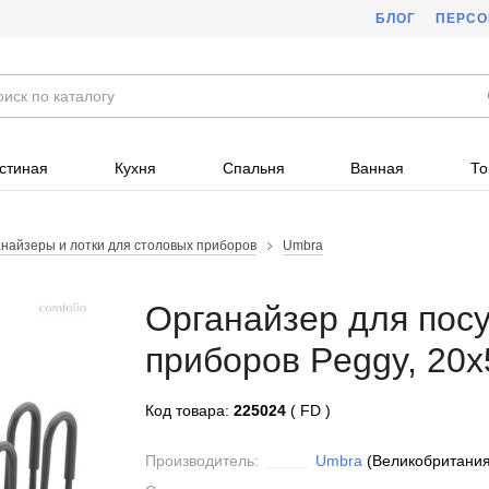
БЛОГ
ПЕРС
стиная
Кухня
Спальня
Ванная
То
найзеры и лотки для столовых приборов
Umbra
Органайзер для пос
приборов Peggy, 20х
Код товара:
225024
( FD )
Производитель:
Umbra
(Великобритания