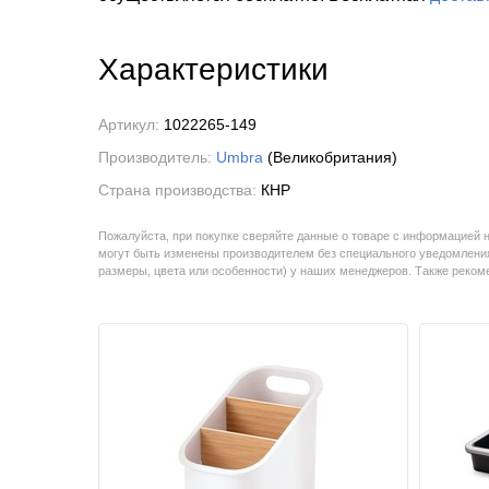
Характеристики
Артикул:
1022265-149
Производитель:
Umbra
(Великобритания)
Страна производства:
КНР
Пожалуйста, при покупке сверяйте данные о товаре с информацией 
могут быть изменены производителем без специального уведомления
размеры, цвета или особенности) у наших менеджеров. Также реко