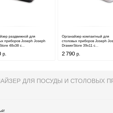
йзер раздвижной для
Органайзер компактный для
ых приборов Joseph Joseph
столовых приборов Joseph Jo
tore 48х38 с...
DrawerStore 39х11 с...
0
2 790
р.
р.
АЙЗЕР ДЛЯ ПОСУДЫ И СТОЛОВЫХ ПР
ый!