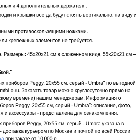
вных и 4 дополнительных держателя.
одки и крышки всегда будут стоять вертикально, на виду и
енными противоскользящими ножками.
или крепежных элементов не требуется.
. Размеры: 45х20х21 см в сложенном виде, 55х20х21 см –
кой."
ых приборов Peggy, 20х55 см, серый - Umbra" по выгодной
folio.ru. Заказать товар можно круглосуточно прямо на
ковскому времени) нашим менеджерам. Информация о
оров Peggy, 20х55 см, серый - Umbra": описание, фото,
ия и аксессуары - представлена для ознакомления.
 приборов Peggy, 20х55 см, серый - Umbra указана в
 - доставка курьером по Москве и почтой по всей России
ка
при заказе
от 10 000 р.