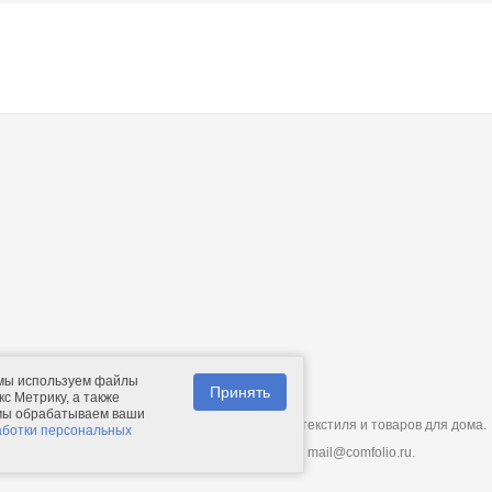
 мы используем файлы
Принять
с Метрику, а также
 мы обрабатываем ваши
© 2011-2026.
Comfolio.ru
— интернет-магазин текстиля и товаров для дома.
аботки персональных
Телефон: +7 (910) 544-23-23;
e-mail:
mail@comfolio.ru
.