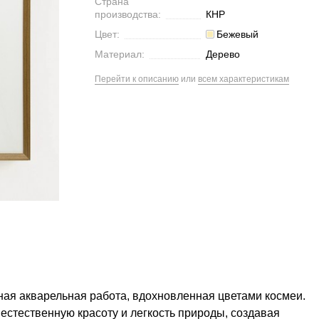
Страна
производства:
КНР
Цвет:
Бежевый
Материал:
Дерево
Перейти к описанию
или
всем характеристикам
ная акварельная работа, вдохновленная цветами космеи.
естественную красоту и легкость природы, создавая