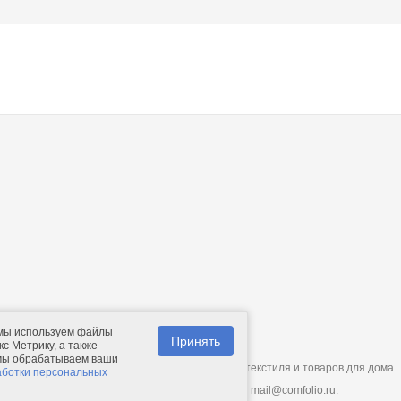
 мы используем файлы
Принять
с Метрику, а также
 мы обрабатываем ваши
© 2011-2026.
Comfolio.ru
— интернет-магазин текстиля и товаров для дома.
аботки персональных
Телефон: +7 (910) 544-23-23;
e-mail:
mail@comfolio.ru
.