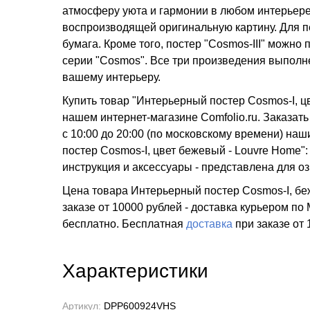
атмосферу уюта и гармонии в любом интерьере.
воспроизводящей оригинальную картину. Для п
бумага. Кроме того, постер "Cosmos-III" можно
серии "Cosmos". Все три произведения выполн
вашему интерьеру.
Купить товар "Интерьерный постер Cosmos-I, ц
нашем интернет-магазине Comfolio.ru. Заказат
с 10:00 до 20:00 (по московскому времени) н
постер Cosmos-I, цвет бежевый - Louvre Home":
инструкция и аксессуары - представлена для о
Цена товара Интерьерный постер Cosmos-I, беж
заказе от 10000 рублей - доставка курьером по
бесплатно.
Бесплатная
доставка
при заказе
от 
Характеристики
Артикул:
DPP600924VHS