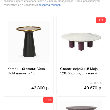
размеры, цвета или особенности) у наших менеджеров. Также рекомендуем
ознакомиться с условиями
возврата товаров
.
−17%
Кофейный столик Vaso
Столик кофейный Mojo,
Gold диаметр 45
120х65,5 см, сливовый
49 000 р.
43 800
р.
40 670
р.
−17%