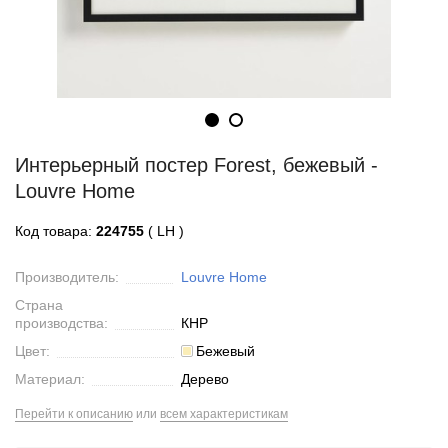
Интерьерный постер Forest, бежевый -
Louvre Home
Код товара:
224755
( LH )
Производитель:
Louvre Home
Страна
производства:
КНР
Цвет:
Бежевый
Материал:
Дерево
Перейти к описанию
или
всем характеристикам