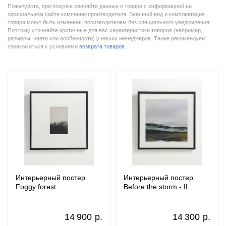
Пожалуйста, при покупке сверяйте данные о товаре с информацией на
официальном сайте компании-производителя. Внешний вид и комплектация
товара могут быть изменены производителем без специального уведомления.
Поэтому уточняйте критичные для вас характеристики товаров (например,
размеры, цвета или особенности) у наших менеджеров. Также рекомендуем
ознакомиться с условиями
возврата товаров
.
Интерьерный постер
Интерьерный постер
Foggy forest
Before the storm - II
14 900
р.
14 300
р.