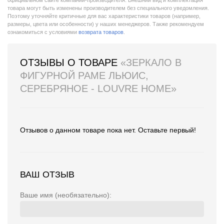
официальном сайте компании-производителя. Внешний вид и комплектация
товара могут быть изменены производителем без специального уведомления.
Поэтому уточняйте критичные для вас характеристики товаров (например,
размеры, цвета или особенности) у наших менеджеров. Также рекомендуем
ознакомиться с условиями
возврата товаров
.
ОТЗЫВЫ О ТОВАРЕ
«ЗЕРКАЛО В
ФИГУРНОЙ РАМЕ ЛЬЮИС,
СЕРЕБРЯНОЕ - LOUVRE HOME»
Отзывов о данном товаре пока нет. Оставьте первый!
ВАШ ОТЗЫВ
Ваше имя (необязательно):