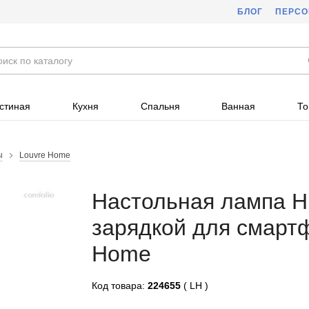
БЛОГ
ПЕРС
стиная
Кухня
Спальня
Ванная
То
ы
Louvre Home
Настольная лампа Н
зарядкой для смартф
Home
Код товара:
224655
( LH )