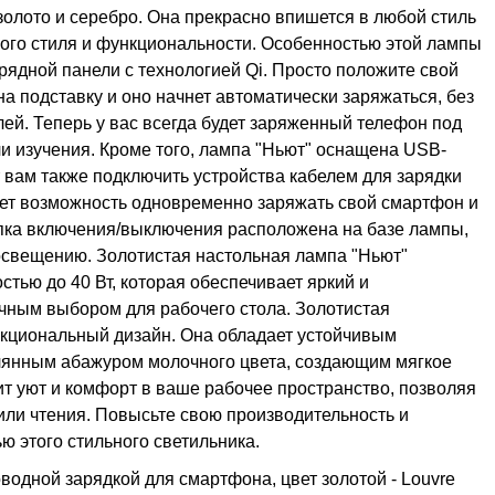
 золото и серебро. Она прекрасно впишется в любой стиль
ого стиля и функциональности. Особенностью этой лампы
рядной панели с технологией Qi. Просто положите свой
а подставку и оно начнет автоматически заряжаться, без
ей. Теперь у вас всегда будет заряженный телефон под
ли изучения. Кроме того, лампа "Ньют" оснащена USB-
т вам также подключить устройства кабелем для зарядки
удет возможность одновременно заряжать свой смартфон и
нопка включения/выключения расположена на базе лампы,
 освещению. Золотистая настольная лампа "Ньют"
тью до 40 Вт, которая обеспечивает яркий и
чным выбором для рабочего стола. Золотистая
нкциональный дизайн. Она обладает устойчивым
лянным абажуром молочного цвета, создающим мягкое
т уют и комфорт в ваше рабочее пространство, позволяя
или чтения. Повысьте свою производительность и
 этого стильного светильника.
водной зарядкой для смартфона, цвет золотой - Louvre