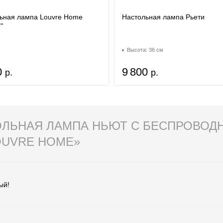
ьная лампа Louvre Home
Настольная лампа Рьети
"
Высота: 36 см
0
9 800
р.
р.
ОЛЬНАЯ ЛАМПА НЬЮТ С БЕСПРОВОД
OUVRE HOME»
ый!